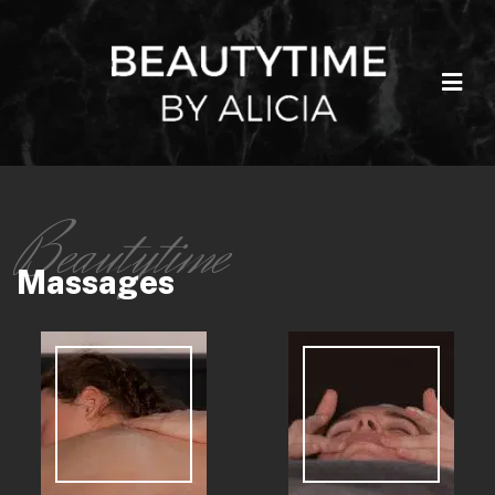
Massages