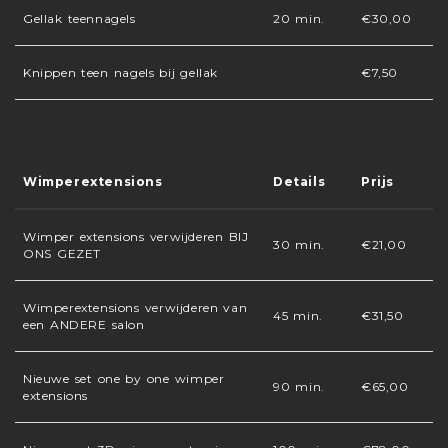
Gellak teennagels
20 min.
€30,00
Knippen teen nagels bij gellak
€7,50
Wimperextensions
Details
Prijs
Wimper extensions verwijderen BIJ
30 min.
€21,00
ONS GEZET
Wimperextensions verwijderen van
45 min.
€31,50
een ANDERE salon
Nieuwe set one by one wimper
90 min.
€65,00
extensions