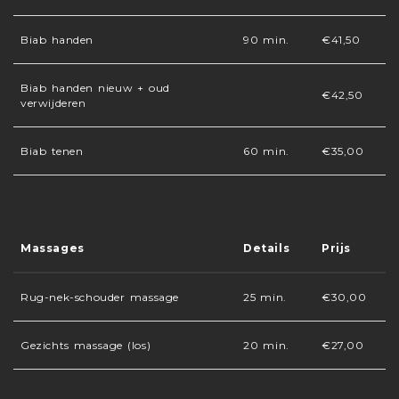
Biab handen
90 min.
€41,50
Biab handen nieuw + oud
€42,50
verwijderen
Biab tenen
60 min.
€35,00
Massages
Details
Prijs
Rug-nek-schouder massage
25 min.
€30,00
Gezichts massage (los)
20 min.
€27,00