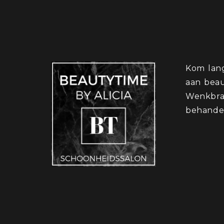
Kom lang
aan beau
Wenkbrau
behandel